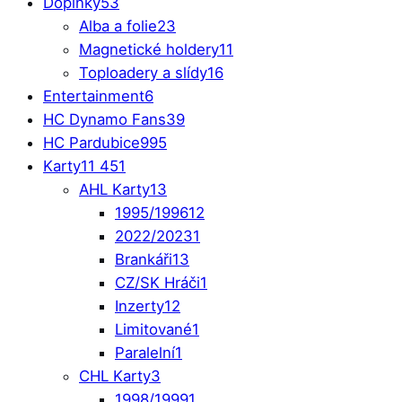
Doplňky
53
Alba a folie
23
Magnetické holdery
11
Toploadery a slídy
16
Entertainment
6
HC Dynamo Fans
39
HC Pardubice
995
Karty
11 451
AHL Karty
13
1995/1996
12
2022/2023
1
Brankáři
13
CZ/SK Hráči
1
Inzerty
12
Limitované
1
Paralelní
1
CHL Karty
3
1998/1999
1