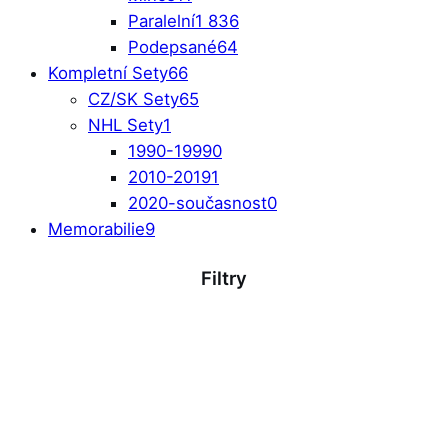
Paralelní
1 836
Podepsané
64
Kompletní Sety
66
CZ/SK Sety
65
NHL Sety
1
1990-1999
0
2010-2019
1
2020-současnost
0
Memorabilie
9
Filtry