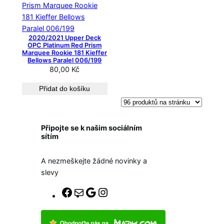
2020/2021 Upper Deck
OPC Platinum Red Prism
Marquee Rookie 181 Kieffer
Bellows Paralel 006/199
80,00
Kč
Přidat do košíku
Připojte se k našim sociálním
sítím
A nezmeškejte žádné novinky a
slevy
F
E
G
I
a
-
o
n
c
m
o
s