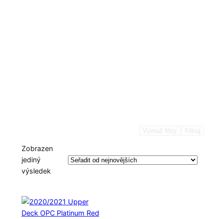
Vymaž filtry
Filtruj
Zobrazen
jediný
výsledek