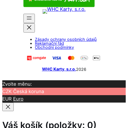
e
a
g
t
b
i
l
a
o
l
e
g
o
r
k
a
Zásady ochrany osobních údajů
m
Reklamační řád
Obchodní podmínky
WHC Karty, s.r.o.
2026
Zvolte měnu:
CZK
Česká koruna
EUR
Euro
Váš košík
(položky: 0)