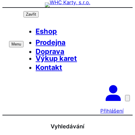
Přeskočit
Prázdninová otevírací doba prodejny! PO a
OK
ST 10-17, SO 11-15
na
Zavřít
obsah
Eshop
Prodejna
Menu
Doprava
Výkup karet
Kontakt
Přihlášení
Vyhledávání