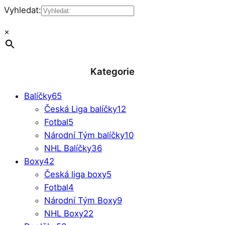
Vyhledat:
×
Kategorie
Balíčky
65
Česká Liga balíčky
12
Fotbal
5
Národní Tým balíčky
10
NHL Balíčky
36
Boxy
42
Česká liga boxy
5
Fotbal
4
Národní Tým Boxy
9
NHL Boxy
22