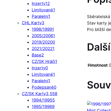
Inzerty
12
Limitované
1
Paralelní
1
Sběratelská
CHL Karty
3
Stav karty 
1998/1999
1
Pro bližší d
2005/2006
1
2019/2020
0
Dalš
2021/2022
1
Base
2
CZ/SK Hráči
1
Hmotnost
0
Inzerty
0
Limitované
1
Paralelní
1
Souv
Podepsané
0
CZ/SK Karty
3 558
1994/1995
5
1995/1996
9