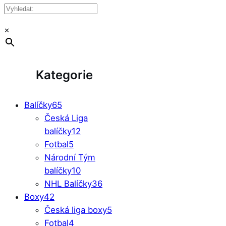
×
Kategorie
Balíčky
65
Česká Liga
balíčky
12
Fotbal
5
Národní Tým
balíčky
10
NHL Balíčky
36
Boxy
42
Česká liga boxy
5
Fotbal
4