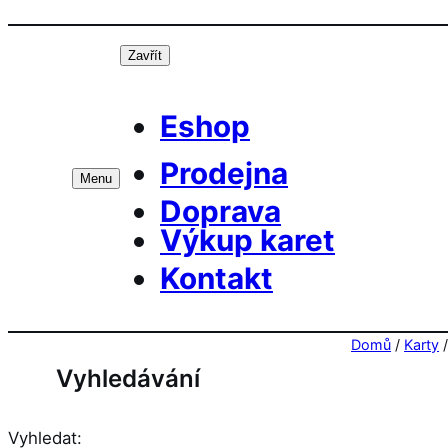
Přeskočit
Prá
na
Zavřít
obsah
Eshop
Prodejna
Menu
Doprava
Výkup karet
Kontakt
Domů
/
Karty
Vyhledávání
Vyhledat: