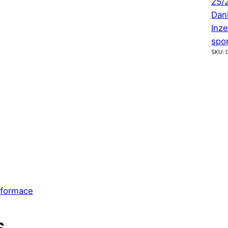
25/
Dan
Inze
spo
SKU:
nformace
s