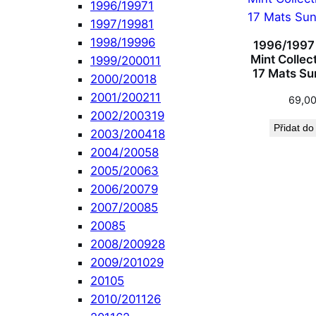
1996/1997
1
1997/1998
1
1998/1999
6
1996/1997
Mint Collec
1999/2000
11
17 Mats Su
2000/2001
8
2001/2002
11
69,0
2002/2003
19
Přidat do
2003/2004
18
2004/2005
8
2005/2006
3
2006/2007
9
2007/2008
5
2008
5
2008/2009
28
2009/2010
29
2010
5
2010/2011
26