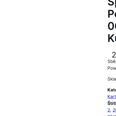
S
P
0
K
Sbě
Pow
Skl
Kat
Kar
Štít
2
, 
2