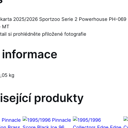
 karta 2025/2026 Sportzoo Serie 2 Powerhouse PH-069 D
je MT
etail si prohlédněte přiložené fotografie
í informace
,05 kg
isející produkty