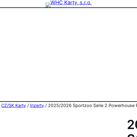
zdninová otevírací doba prodejny! PO a ST 10-17, SO 11-15
/
CZ/SK Karty
/
Inzerty
/ 2025/2026 Sportzoo Serie 2 Powerhouse P
2