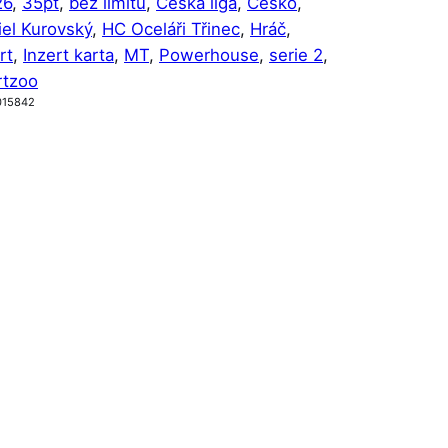
26
, 
35pt
, 
bez limitu
, 
Česká liga
, 
Česko
, 
iel Kurovský
, 
HC Oceláři Třinec
, 
Hráč
, 
rt
, 
Inzert karta
, 
MT
, 
Powerhouse
, 
serie 2
, 
rtzoo
015842