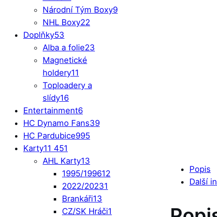
Národní Tým Boxy
9
NHL Boxy
22
Doplňky
53
Alba a folie
23
Magnetické
holdery
11
Toploadery a
slídy
16
Entertainment
6
HC Dynamo Fans
39
HC Pardubice
995
Karty
11 451
AHL Karty
13
Popis
1995/1996
12
Další i
2022/2023
1
Brankáři
13
Popi
CZ/SK Hráči
1