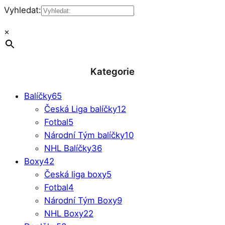
Vyhledat:
×
Kategorie
Balíčky
65
Česká Liga balíčky
12
Fotbal
5
Národní Tým balíčky
10
NHL Balíčky
36
Boxy
42
Česká liga boxy
5
Fotbal
4
Národní Tým Boxy
9
NHL Boxy
22