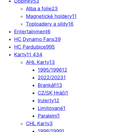
Doplňky
53
Alba a folie
23
Magnetické holdery
11
Toploadery a slídy
16
Entertainment
6
HC Dynamo Fans
39
HC Pardubice
995
Karty
11 434
AHL Karty
13
1995/1996
12
2022/2023
1
Brankáři
13
CZ/SK Hráči
1
Inzerty
12
Limitované
1
Paralelní
1
CHL Karty
3
1998/1999
1