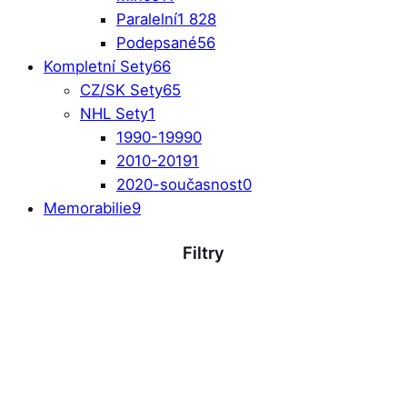
Paralelní
1 828
Podepsané
56
Kompletní Sety
66
CZ/SK Sety
65
NHL Sety
1
1990-1999
0
2010-2019
1
2020-současnost
0
Memorabilie
9
Filtry