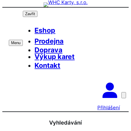
Přeskočit
na
Zavřít
obsah
Eshop
Prodejna
Menu
Doprava
Výkup karet
Kontakt
Přihlášení
Vyhledávání