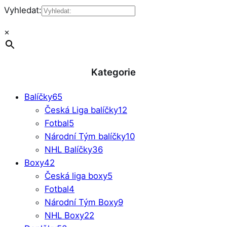
Vyhledat:
×
Kategorie
Balíčky
65
Česká Liga balíčky
12
Fotbal
5
Národní Tým balíčky
10
NHL Balíčky
36
Boxy
42
Česká liga boxy
5
Fotbal
4
Národní Tým Boxy
9
NHL Boxy
22