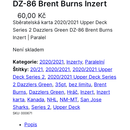
DZ-86 Brent Burns Inzert
60,00
Kč
Sběratelská karta 2020/2021 Upper Deck
Series 2 Dazzlers Green DZ-86 Brent Burns
Inzert | Paralel
Není skladem
Kategorie:
2020/2021
, 
Inzerty
, 
Paralelní
Štítky:
20/21
, 
2020/2021
, 
2020/2021 Upper
Deck Series 2
, 
2020/2021 Upper Deck Series
2 Dazzlers Green
, 
35pt
, 
bez limitu
, 
Brent
Burns
, 
Dazzlers Green
, 
Hráč
, 
Inzert
, 
Inzert
karta
, 
Kanada
, 
NHL
, 
NM-MT
, 
San Jose
Sharks
, 
Series 2
, 
Upper Deck
SKU:
000671
Popis