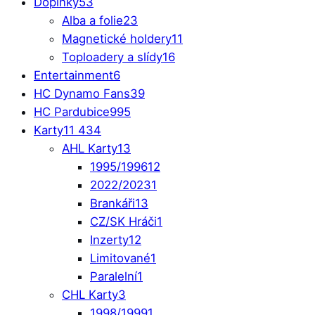
Doplňky
53
Alba a folie
23
Magnetické holdery
11
Toploadery a slídy
16
Entertainment
6
HC Dynamo Fans
39
HC Pardubice
995
Karty
11 434
AHL Karty
13
1995/1996
12
2022/2023
1
Brankáři
13
CZ/SK Hráči
1
Inzerty
12
Limitované
1
Paralelní
1
CHL Karty
3
1998/1999
1