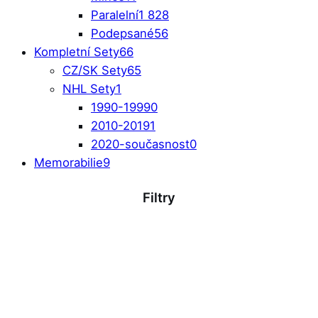
Paralelní
1 828
Podepsané
56
Kompletní Sety
66
CZ/SK Sety
65
NHL Sety
1
1990-1999
0
2010-2019
1
2020-současnost
0
Memorabilie
9
Filtry