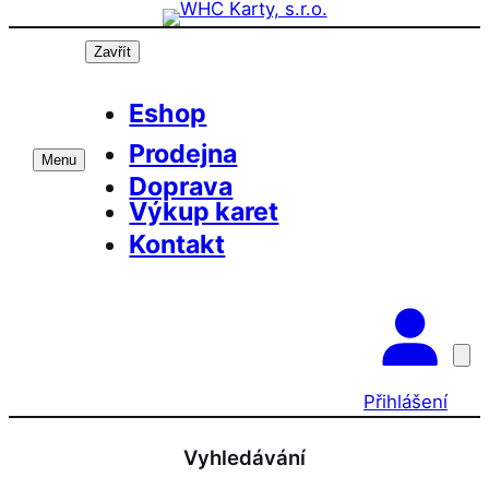
Přeskočit
na
Zavřít
obsah
Eshop
Prodejna
Menu
Doprava
Výkup karet
Kontakt
Přihlášení
Vyhledávání