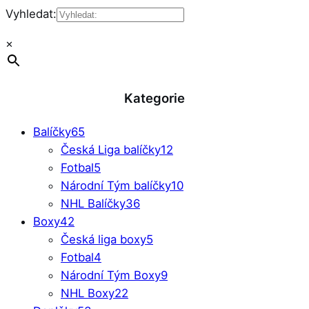
Vyhledat:
×
Kategorie
Balíčky
65
Česká Liga balíčky
12
Fotbal
5
Národní Tým balíčky
10
NHL Balíčky
36
Boxy
42
Česká liga boxy
5
Fotbal
4
Národní Tým Boxy
9
NHL Boxy
22