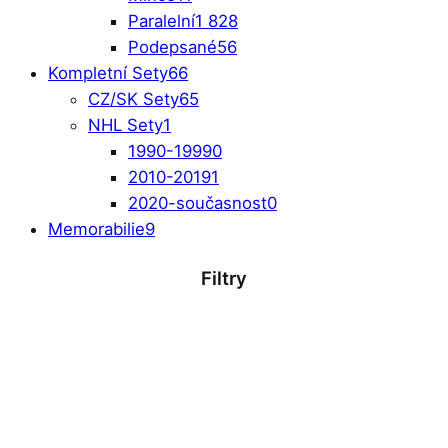
Paralelní
1 828
Podepsané
56
Kompletní Sety
66
CZ/SK Sety
65
NHL Sety
1
1990-1999
0
2010-2019
1
2020-současnost
0
Memorabilie
9
Filtry