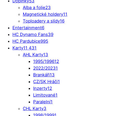
Doplňky
53
Alba a folie
23
Magnetické holdery
11
Toploadery a slídy
16
Entertainment
6
HC Dynamo Fans
39
HC Pardubice
995
Karty
11 431
AHL Karty
13
1995/1996
12
2022/2023
1
Brankáři
13
CZ/SK Hráči
1
Inzerty
12
Limitované
1
Paralelní
1
CHL Karty
3
1998/1999
1