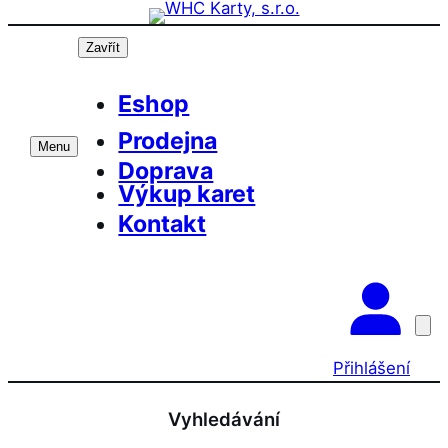
Přeskočit
na
Zavřít
obsah
Eshop
Prodejna
Menu
Doprava
Výkup karet
Kontakt
Přihlášení
Vyhledávání