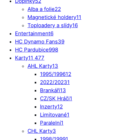
Doplňky
52
Alba a folie
22
Magnetické holdery
11
Toploadery a slídy
16
Entertainment
6
HC Dynamo Fans
39
HC Pardubice
998
Karty
11 477
AHL Karty
13
1995/1996
12
2022/2023
1
Brankáři
13
CZ/SK Hráči
1
Inzerty
12
Limitované
1
Paralelní
1
CHL Karty
3
1998/1999
1