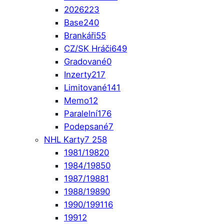
2026
223
Base
240
Brankáři
55
CZ/SK Hráči
649
Gradované
0
Inzerty
217
Limitované
141
Memo
12
Paralelní
176
Podepsané
7
NHL Karty
7 258
1981/1982
0
1984/1985
0
1987/1988
1
1988/1989
0
1990/1991
16
1991
2