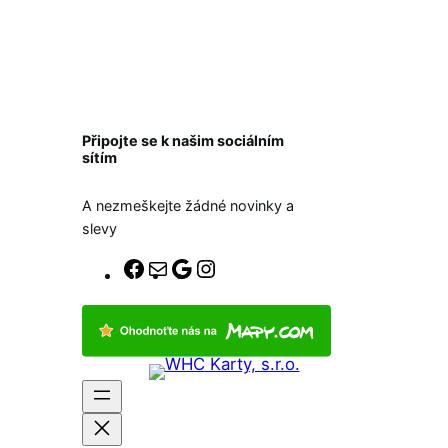
Připojte se k našim sociálním
sítím
A nezmeškejte žádné novinky a
slevy
F
E
G
I
a
-
o
n
c
m
o
s
e
a
g
t
b
i
l
a
o
l
e
g
o
r