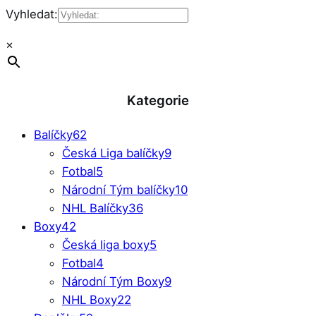
Vyhledat:
×
Kategorie
Balíčky
62
Česká Liga balíčky
9
Fotbal
5
Národní Tým balíčky
10
NHL Balíčky
36
Boxy
42
Česká liga boxy
5
Fotbal
4
Národní Tým Boxy
9
NHL Boxy
22