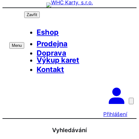
Přeskočit
na
Zavřít
obsah
Eshop
Prodejna
Menu
Doprava
Výkup karet
Kontakt
Přihlášení
Vyhledávání