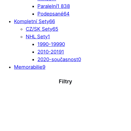
Paralelní
1 838
Podepsané
64
Kompletní Sety
66
CZ/SK Sety
65
NHL Sety
1
1990-1999
0
2010-2019
1
2020-současnost
0
Memorabilie
9
Filtry