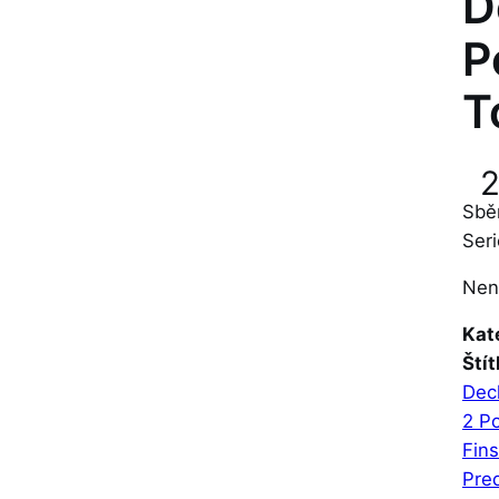
D
P
T
Sbě
Seri
Nen
Kat
Štít
Dec
2 Po
Fin
Pre