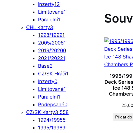
Inzerty
12
Limitované
1
Souv
Paralelní
1
CHL Karty
3
1998/1999
1
2005/2006
1
2019/2020
0
2021/2022
1
Base
2
CZ/SK Hráči
1
1995/199
Inzerty
0
Deck Series 
Ice 148
Limitované
1
Chambers
Paralelní
1
Podepsané
0
25,0
CZ/SK Karty
3 558
Přidat do
1994/1995
5
1995/1996
9