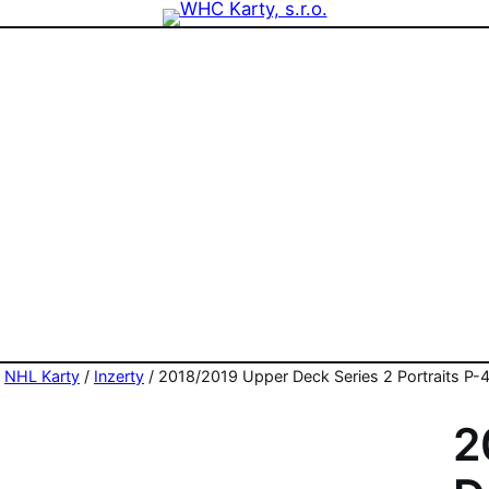
zdninová otevírací doba prodejny! PO a ST 10-17, SO 11-15
/
NHL Karty
/
Inzerty
/ 2018/2019 Upper Deck Series 2 Portraits P-48
2