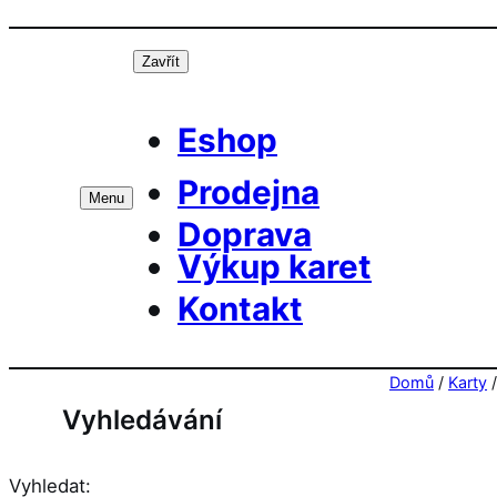
Přeskočit
Prá
na
Zavřít
obsah
Eshop
Prodejna
Menu
Doprava
Výkup karet
Kontakt
Domů
/
Karty
Vyhledávání
Vyhledat: