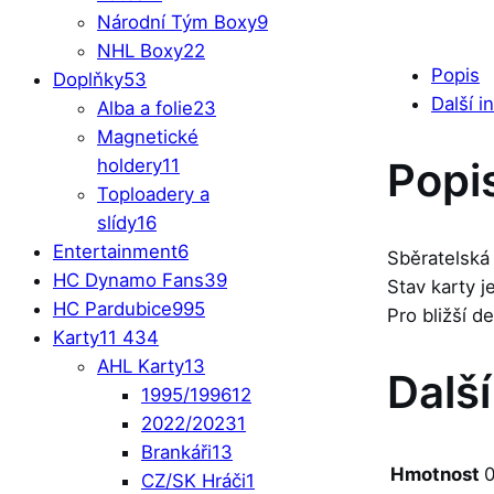
Národní Tým Boxy
9
NHL Boxy
22
Popis
Doplňky
53
Další i
Alba a folie
23
Magnetické
Popi
holdery
11
Toploadery a
slídy
16
Entertainment
6
Sběratelská
HC Dynamo Fans
39
Stav karty 
HC Pardubice
995
Pro bližší d
Karty
11 434
AHL Karty
13
Dalš
1995/1996
12
2022/2023
1
Brankáři
13
Hmotnost
0
CZ/SK Hráči
1