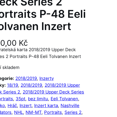
eck Series 2
ortraits P-48 Eeli
olvanen Inzert
20,00
Kč
ratelská karta 2018/2019 Upper Deck
es 2 Portraits P-48 Eeli Tolvanen Inzert
í skladem
egorie:
2018/2019
, 
Inzerty
ky:
18/19
, 
2018/2019
, 
2018/2019 Upper
k Series 2
, 
2018/2019 Upper Deck Series
rtraits
, 
35pt
, 
bez limitu
, 
Eeli Tolvanen
, 
sko
, 
Hráč
, 
Inzert
, 
Inzert karta
, 
Nashville
dators
, 
NHL
, 
NM-MT
, 
Portraits
, 
Series 2
, 