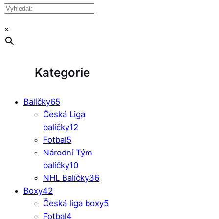
×
Kategorie
Balíčky
65
Česká Liga
balíčky
12
Fotbal
5
Národní Tým
balíčky
10
NHL Balíčky
36
Boxy
42
Česká liga boxy
5
Fotbal
4