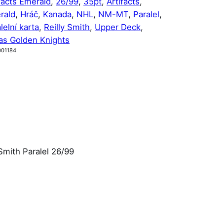
facts Emerald
, 
26/99
, 
35pt
, 
Artifacts
, 
rald
, 
Hráč
, 
Kanada
, 
NHL
, 
NM-MT
, 
Paralel
, 
lelní karta
, 
Reilly Smith
, 
Upper Deck
, 
as Golden Knights
001184
Smith Paralel 26/99