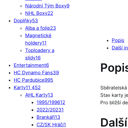
Národní Tým Boxy
9
NHL Boxy
22
Doplňky
53
Alba a folie
23
Magnetické
Popis
holdery
11
Další i
Toploadery a
slídy
16
Popi
Entertainment
6
HC Dynamo Fans
39
HC Pardubice
995
Karty
11 452
Sběratelská
AHL Karty
13
Stav karty 
1995/1996
12
Pro bližší d
2022/2023
1
Brankáři
13
Dalš
CZ/SK Hráči
1