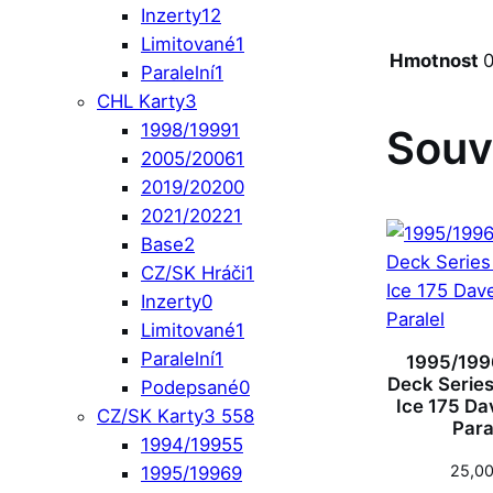
Inzerty
12
Limitované
1
Hmotnost
0
Paralelní
1
CHL Karty
3
1998/1999
1
Souv
2005/2006
1
2019/2020
0
2021/2022
1
Base
2
CZ/SK Hráči
1
Inzerty
0
Limitované
1
Paralelní
1
1995/199
Deck Series 
Podepsané
0
Ice 175 Da
CZ/SK Karty
3 558
Para
1994/1995
5
25,0
1995/1996
9