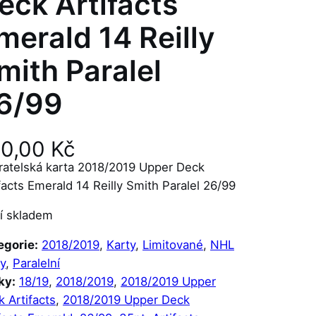
eck Artifacts
merald 14 Reilly
mith Paralel
6/99
90,00
Kč
ratelská karta 2018/2019 Upper Deck
facts Emerald 14 Reilly Smith Paralel 26/99
í skladem
egorie:
2018/2019
, 
Karty
, 
Limitované
, 
NHL
y
, 
Paralelní
ky:
18/19
, 
2018/2019
, 
2018/2019 Upper
 Artifacts
, 
2018/2019 Upper Deck