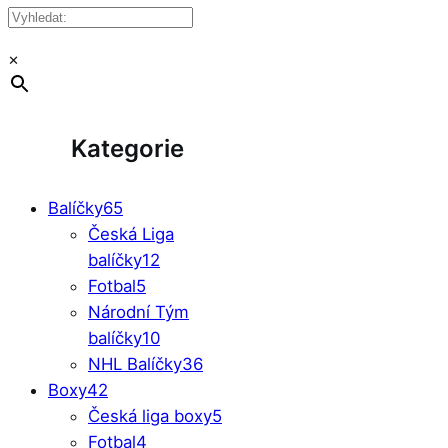
×
Kategorie
Balíčky
65
Česká Liga
balíčky
12
Fotbal
5
Národní Tým
balíčky
10
NHL Balíčky
36
Boxy
42
Česká liga boxy
5
Fotbal
4