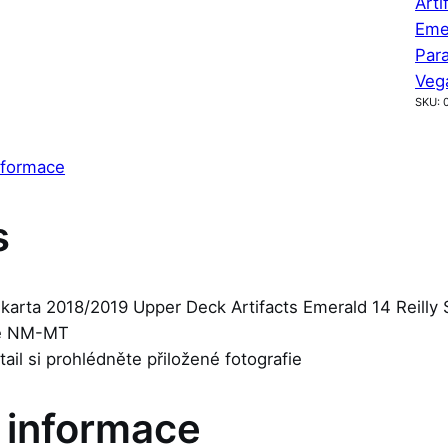
Arti
Eme
Para
Veg
SKU:
nformace
s
 karta 2018/2019 Upper Deck Artifacts Emerald 14 Reilly 
je NM-MT
etail si prohlédněte přiložené fotografie
í informace