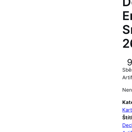
D
E
S
2
Sbě
Arti
Nen
Kat
Kart
Štít
Deck