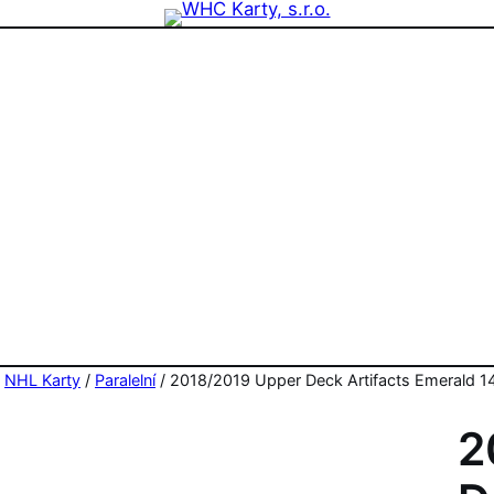
zdninová otevírací doba prodejny! PO a ST 10-17, SO 11-15
/
NHL Karty
/
Paralelní
/ 2018/2019 Upper Deck Artifacts Emerald 14 
2