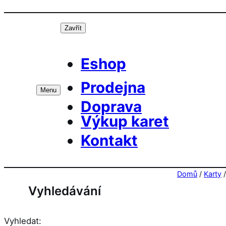
Přeskočit
Prá
na
Zavřít
obsah
Eshop
Prodejna
Menu
Doprava
Výkup karet
Kontakt
Domů
/
Karty
Vyhledávání
Vyhledat: