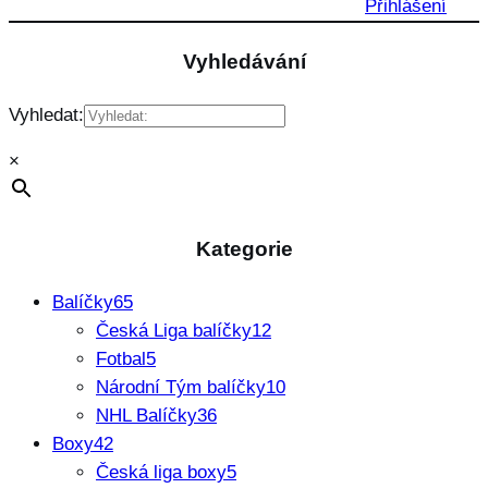
Přihlášení
Vyhledávání
Vyhledat:
×
Kategorie
Balíčky
65
Česká Liga balíčky
12
Fotbal
5
Národní Tým balíčky
10
NHL Balíčky
36
Boxy
42
Česká liga boxy
5