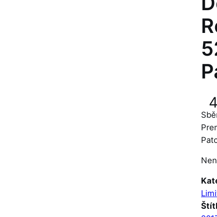
D
R
5
P
Sbě
Prem
Pat
Nen
Kat
Lim
Štít