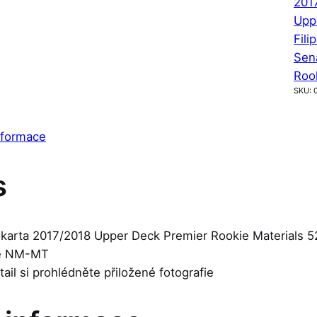
201
Upp
Fili
Sen
Rook
SKU:
nformace
s
 karta 2017/2018 Upper Deck Premier Rookie Materials 52
je NM-MT
etail si prohlédněte přiložené fotografie