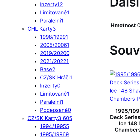
Dalš
Inzerty
12
Limitované
1
Paralelní
1
Hmotnost
0
CHL Karty
3
1998/1999
1
2005/2006
1
Souv
2019/2020
0
2021/2022
1
Base
2
CZ/SK Hráči
1
Inzerty
0
Limitované
1
Paralelní
1
Podepsané
0
1995/199
Deck Series 
CZ/SK Karty
3 605
Ice 148
1994/1995
5
Chambers
1995/1996
9