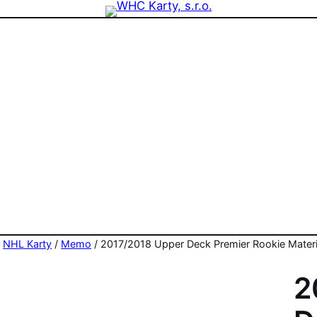
zdninová otevírací doba prodejny! PO a ST 10-17, SO 11-15
/
NHL Karty
/
Memo
/ 2017/2018 Upper Deck Premier Rookie Materia
2