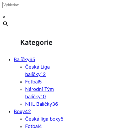
×
Kategorie
Balíčky
65
Česká Liga
balíčky
12
Fotbal
5
Národní Tým
balíčky
10
NHL Balíčky
36
Boxy
42
Česká liga boxy
5
Fotbal
4