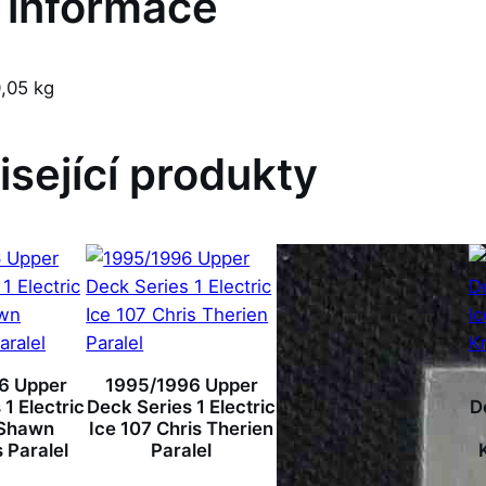
í informace
,05 kg
isející produkty
6 Upper
1995/1996 Upper
1 Electric
Deck Series 1 Electric
D
 Shawn
Ice 107 Chris Therien
 Paralel
Paralel