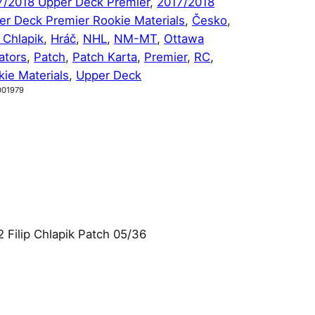
7/2018 Upper Deck Premier
, 
2017/2018
er Deck Premier Rookie Materials
, 
Česko
, 
p Chlapik
, 
Hráč
, 
NHL
, 
NM-MT
, 
Ottawa
ators
, 
Patch
, 
Patch Karta
, 
Premier
, 
RC
, 
ie Materials
, 
Upper Deck
001979
 Filip Chlapik Patch 05/36