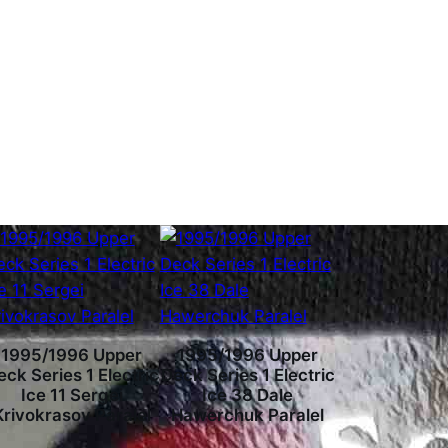
1995/1996 Upper
1995/1996 Upper
eck Series 1 Electric
Deck Series 1 Electric
Ice 11 Sergei
Ice 38 Dale
Krivokrasov Paralel
Hawerchuk Paralel