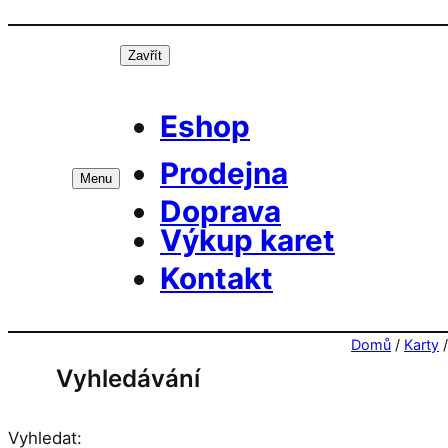
Přeskočit
Prá
na
Zavřít
obsah
Eshop
Prodejna
Menu
Doprava
Výkup karet
Kontakt
Domů
/
Karty
Vyhledávání
Vyhledat: