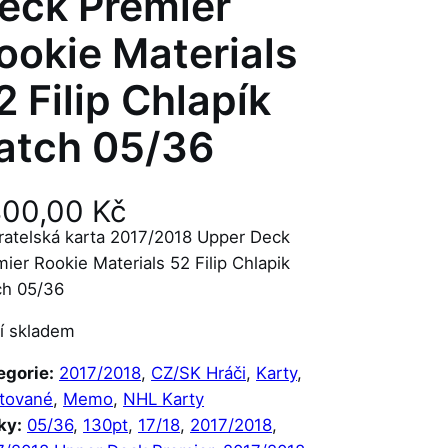
eck Premier
ookie Materials
2 Filip Chlapík
atch 05/36
400,00
Kč
ratelská karta 2017/2018 Upper Deck
ier Rookie Materials 52 Filip Chlapik
ch 05/36
í skladem
egorie:
2017/2018
, 
CZ/SK Hráči
, 
Karty
, 
itované
, 
Memo
, 
NHL Karty
ky:
05/36
, 
130pt
, 
17/18
, 
2017/2018
, 