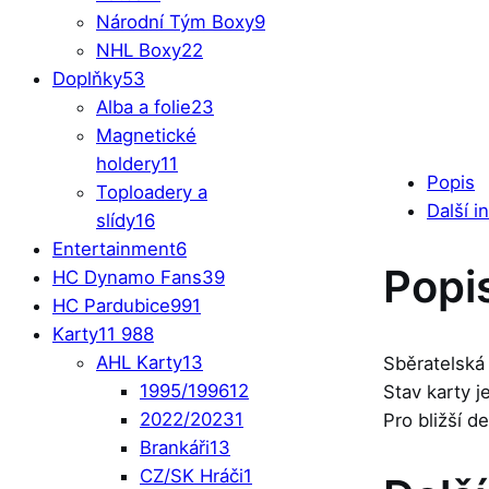
Národní Tým Boxy
9
NHL Boxy
22
Doplňky
53
Alba a folie
23
Magnetické
holdery
11
Popis
Toploadery a
Další i
slídy
16
Entertainment
6
Popi
HC Dynamo Fans
39
HC Pardubice
991
Karty
11 988
AHL Karty
13
Sběratelská
1995/1996
12
Stav karty 
2022/2023
1
Pro bližší d
Brankáři
13
CZ/SK Hráči
1