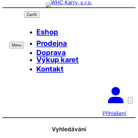
Přeskočit
na
Zavřít
obsah
Eshop
Prodejna
Menu
Doprava
Výkup karet
Kontakt
Přihlášení
Vyhledávání