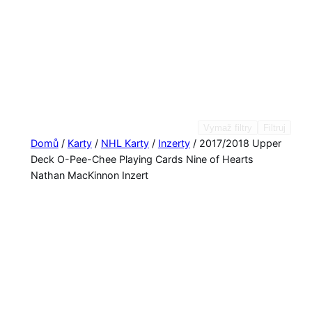
Vymaž filtry
Filtruj
Domů
/
Karty
/
NHL Karty
/
Inzerty
/ 2017/2018 Upper
Deck O-Pee-Chee Playing Cards Nine of Hearts
Nathan MacKinnon Inzert