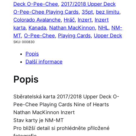
Deck O-Pee-Chee
, 
2017/2018 Upper Deck
O-Pee-Chee Playing Cards
, 
35pt
, 
bez limitu
, 
Colorado Avalanche
, 
Hráč
, 
Inzert
, 
Inzert
karta
, 
Kanada
, 
Nathan MacKinnon
, 
NHL
, 
NM-
MT
, 
O-Pee-Chee
, 
Playing Cards
, 
Upper Deck
SKU:
000830
Popis
Další informace
Popis
Sběratelská karta 2017/2018 Upper Deck O-
Pee-Chee Playing Cards Nine of Hearts
Nathan MacKinnon Inzert
Stav karty je NM-MT
Pro bližší detail si prohlédněte přiložené
fotografie