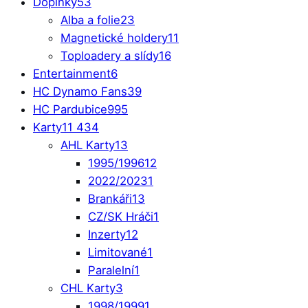
Doplňky
53
Alba a folie
23
Magnetické holdery
11
Toploadery a slídy
16
Entertainment
6
HC Dynamo Fans
39
HC Pardubice
995
Karty
11 434
AHL Karty
13
1995/1996
12
2022/2023
1
Brankáři
13
CZ/SK Hráči
1
Inzerty
12
Limitované
1
Paralelní
1
CHL Karty
3
1998/1999
1