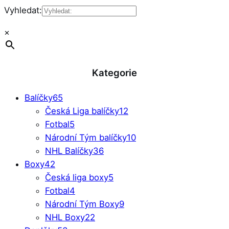
Vyhledat:
×
Kategorie
Balíčky
65
Česká Liga balíčky
12
Fotbal
5
Národní Tým balíčky
10
NHL Balíčky
36
Boxy
42
Česká liga boxy
5
Fotbal
4
Národní Tým Boxy
9
NHL Boxy
22