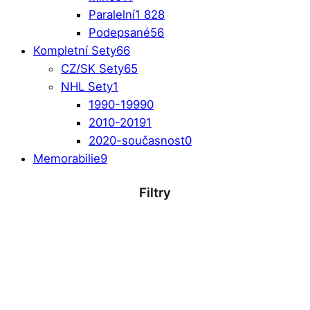
Paralelní
1 828
Podepsané
56
Kompletní Sety
66
CZ/SK Sety
65
NHL Sety
1
1990-1999
0
2010-2019
1
2020-současnost
0
Memorabilie
9
Filtry