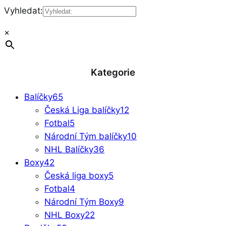
Vyhledat:
×
Kategorie
Balíčky
65
Česká Liga balíčky
12
Fotbal
5
Národní Tým balíčky
10
NHL Balíčky
36
Boxy
42
Česká liga boxy
5
Fotbal
4
Národní Tým Boxy
9
NHL Boxy
22