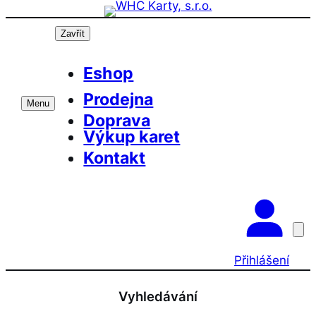
Přeskočit
na
Zavřít
obsah
Eshop
Prodejna
Menu
Doprava
Výkup karet
Kontakt
Přihlášení
Vyhledávání