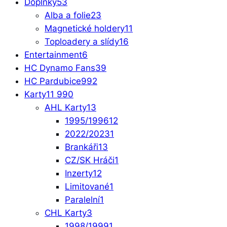
Doplňky
53
Alba a folie
23
Magnetické holdery
11
Toploadery a slídy
16
Entertainment
6
HC Dynamo Fans
39
HC Pardubice
992
Karty
11 990
AHL Karty
13
1995/1996
12
2022/2023
1
Brankáři
13
CZ/SK Hráči
1
Inzerty
12
Limitované
1
Paralelní
1
CHL Karty
3
1998/1999
1