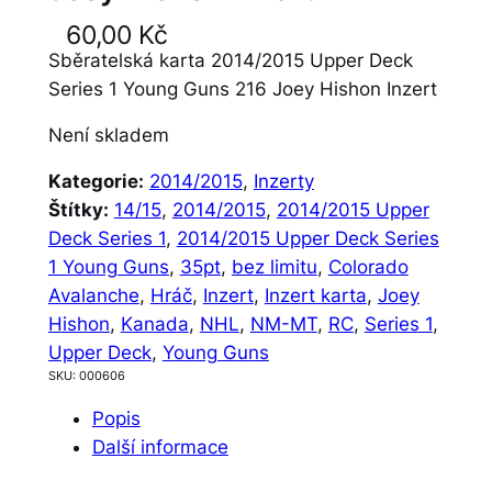
60,00
Kč
Sběratelská karta 2014/2015 Upper Deck
Series 1 Young Guns 216 Joey Hishon Inzert
Není skladem
Kategorie:
2014/2015
, 
Inzerty
Štítky:
14/15
, 
2014/2015
, 
2014/2015 Upper
Deck Series 1
, 
2014/2015 Upper Deck Series
1 Young Guns
, 
35pt
, 
bez limitu
, 
Colorado
Avalanche
, 
Hráč
, 
Inzert
, 
Inzert karta
, 
Joey
Hishon
, 
Kanada
, 
NHL
, 
NM-MT
, 
RC
, 
Series 1
, 
Upper Deck
, 
Young Guns
SKU:
000606
Popis
Další informace