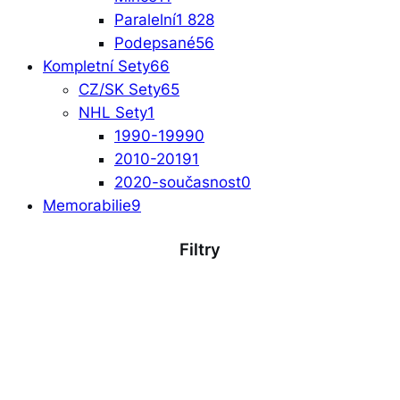
Paralelní
1 828
Podepsané
56
Kompletní Sety
66
CZ/SK Sety
65
NHL Sety
1
1990-1999
0
2010-2019
1
2020-současnost
0
Memorabilie
9
Filtry