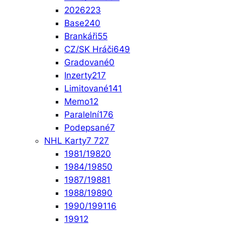
2026
223
Base
240
Brankáři
55
CZ/SK Hráči
649
Gradované
0
Inzerty
217
Limitované
141
Memo
12
Paralelní
176
Podepsané
7
NHL Karty
7 727
1981/1982
0
1984/1985
0
1987/1988
1
1988/1989
0
1990/1991
16
1991
2