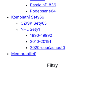
Paralelní
1 836
Podepsané
64
Kompletní Sety
66
CZ/SK Sety
65
NHL Sety
1
1990-1999
0
2010-2019
1
2020-současnost
0
Memorabilie
9
Filtry