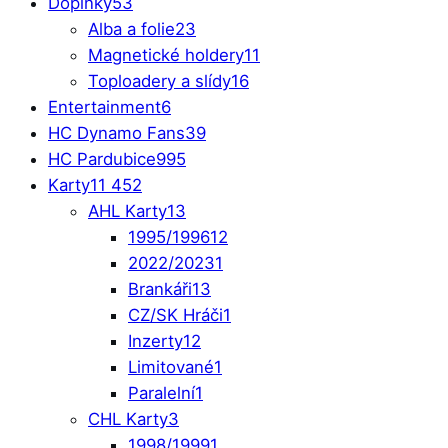
Doplňky
53
Alba a folie
23
Magnetické holdery
11
Toploadery a slídy
16
Entertainment
6
HC Dynamo Fans
39
HC Pardubice
995
Karty
11 452
AHL Karty
13
1995/1996
12
2022/2023
1
Brankáři
13
CZ/SK Hráči
1
Inzerty
12
Limitované
1
Paralelní
1
CHL Karty
3
1998/1999
1