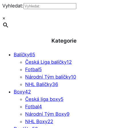
Vyhledat:
×
Kategorie
Balíčky
65
Česká Liga balíčky
12
Fotbal
5
Národní Tým balíčky
10
NHL Balíčky
36
Boxy
42
Česká liga boxy
5
Fotbal
4
Národní Tým Boxy
9
NHL Boxy
22