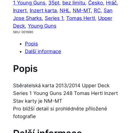
1 Young Guns
, 
35pt
, 
bez limitu
, 
Česko
, 
Hráč
, 
Inzert
, 
Inzert karta
, 
NHL
, 
NM-MT
, 
RC
, 
San
Jose Sharks
, 
Series 1
, 
Tomas Hertl
, 
Upper
Deck
, 
Young Guns
SKU:
001990
Popis
Další informace
Popis
Sběratelská karta 2013/2014 Upper Deck
Series 1 Young Guns 248 Tomas Hertl Inzert
Stav karty je NM-MT
Pro bližší detail si prohlédněte přiložené
fotografie