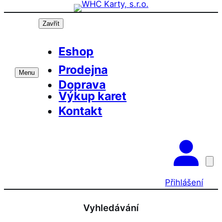
Přeskočit
na
Zavřít
obsah
Eshop
Prodejna
Menu
Doprava
Výkup karet
Kontakt
Přihlášení
Vyhledávání