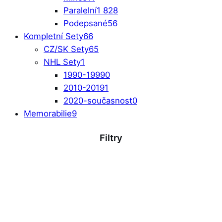
Paralelní
1 828
Podepsané
56
Kompletní Sety
66
CZ/SK Sety
65
NHL Sety
1
1990-1999
0
2010-2019
1
2020-současnost
0
Memorabilie
9
Filtry