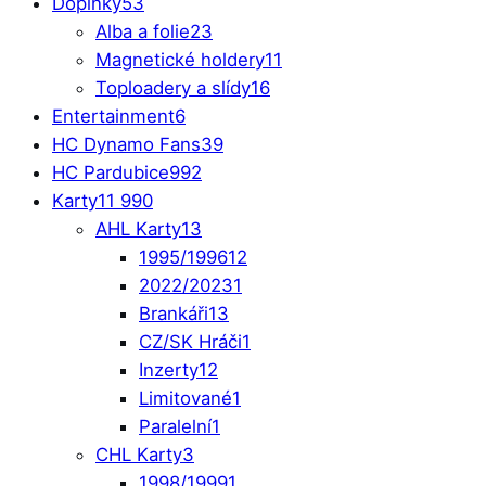
Doplňky
53
Alba a folie
23
Magnetické holdery
11
Toploadery a slídy
16
Entertainment
6
HC Dynamo Fans
39
HC Pardubice
992
Karty
11 990
AHL Karty
13
1995/1996
12
2022/2023
1
Brankáři
13
CZ/SK Hráči
1
Inzerty
12
Limitované
1
Paralelní
1
CHL Karty
3
1998/1999
1