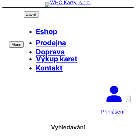
Přeskočit
na
Zavřít
obsah
Eshop
Prodejna
Menu
Doprava
Výkup karet
Kontakt
Přihlášení
Vyhledávání