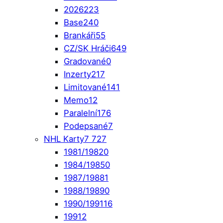
2026
223
Base
240
Brankáři
55
CZ/SK Hráči
649
Gradované
0
Inzerty
217
Limitované
141
Memo
12
Paralelní
176
Podepsané
7
NHL Karty
7 727
1981/1982
0
1984/1985
0
1987/1988
1
1988/1989
0
1990/1991
16
1991
2