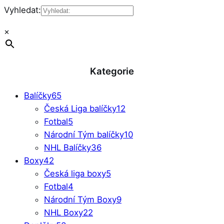
Vyhledat:
×
Kategorie
Balíčky
65
Česká Liga balíčky
12
Fotbal
5
Národní Tým balíčky
10
NHL Balíčky
36
Boxy
42
Česká liga boxy
5
Fotbal
4
Národní Tým Boxy
9
NHL Boxy
22