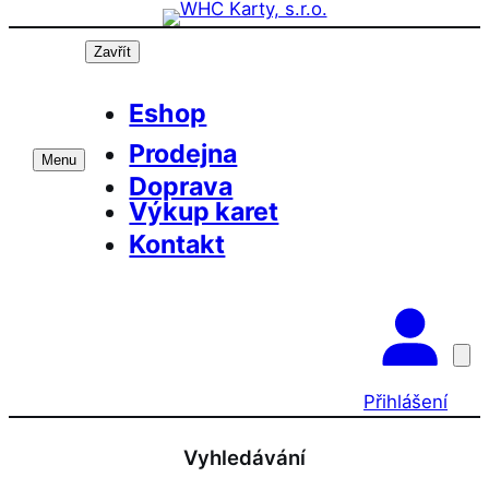
Přeskočit
na
Zavřít
obsah
Eshop
Prodejna
Menu
Doprava
Výkup karet
Kontakt
Přihlášení
Vyhledávání