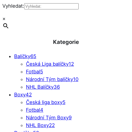
Vyhledat:
×
Kategorie
Balíčky
65
Česká Liga balíčky
12
Fotbal
5
Národní Tým balíčky
10
NHL Balíčky
36
Boxy
42
Česká liga boxy
5
Fotbal
4
Národní Tým Boxy
9
NHL Boxy
22