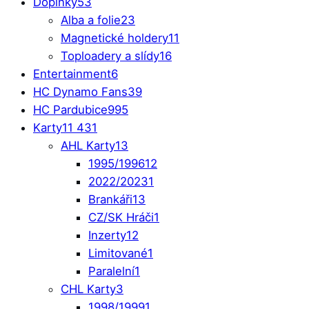
Doplňky
53
Alba a folie
23
Magnetické holdery
11
Toploadery a slídy
16
Entertainment
6
HC Dynamo Fans
39
HC Pardubice
995
Karty
11 431
AHL Karty
13
1995/1996
12
2022/2023
1
Brankáři
13
CZ/SK Hráči
1
Inzerty
12
Limitované
1
Paralelní
1
CHL Karty
3
1998/1999
1