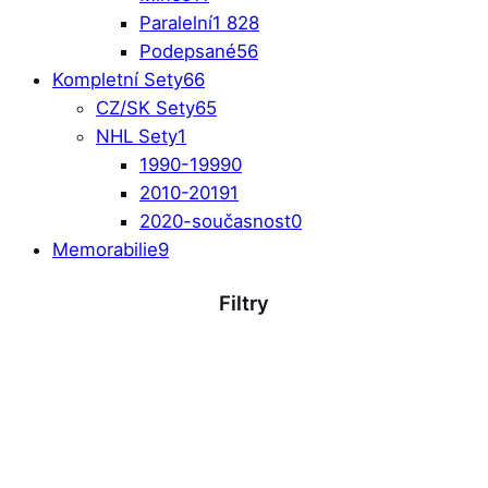
Paralelní
1 828
Podepsané
56
Kompletní Sety
66
CZ/SK Sety
65
NHL Sety
1
1990-1999
0
2010-2019
1
2020-současnost
0
Memorabilie
9
Filtry