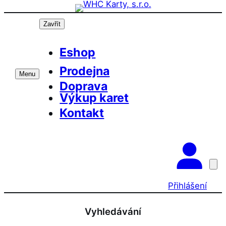
Přeskočit
na
Zavřít
obsah
Eshop
Prodejna
Menu
Doprava
Výkup karet
Kontakt
Přihlášení
Vyhledávání