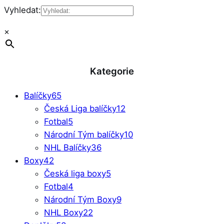
Vyhledat:
×
Kategorie
Balíčky
65
Česká Liga balíčky
12
Fotbal
5
Národní Tým balíčky
10
NHL Balíčky
36
Boxy
42
Česká liga boxy
5
Fotbal
4
Národní Tým Boxy
9
NHL Boxy
22