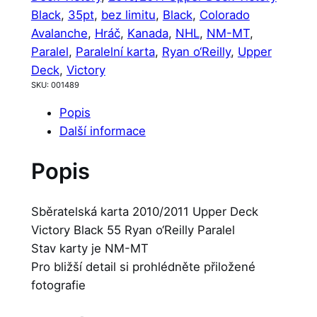
Black
, 
35pt
, 
bez limitu
, 
Black
, 
Colorado
Avalanche
, 
Hráč
, 
Kanada
, 
NHL
, 
NM-MT
, 
Paralel
, 
Paralelní karta
, 
Ryan o‘Reilly
, 
Upper
Deck
, 
Victory
SKU:
001489
Popis
Další informace
Popis
Sběratelská karta 2010/2011 Upper Deck
Victory Black 55 Ryan o‘Reilly Paralel
Stav karty je NM-MT
Pro bližší detail si prohlédněte přiložené
fotografie