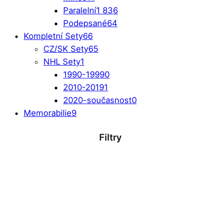
Paralelní
1 836
Podepsané
64
Kompletní Sety
66
CZ/SK Sety
65
NHL Sety
1
1990-1999
0
2010-2019
1
2020-současnost
0
Memorabilie
9
Filtry