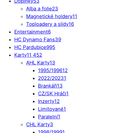
Doplňky
53
Alba a folie
23
Magnetické holdery
11
Toploadery a slídy
16
Entertainment
6
HC Dynamo Fans
39
HC Pardubice
995
Karty
11 452
AHL Karty
13
1995/1996
12
2022/2023
1
Brankáři
13
CZ/SK Hráči
1
Inzerty
12
Limitované
1
Paralelní
1
CHL Karty
3
1998/1999
1