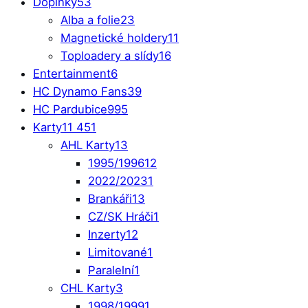
Doplňky
53
Alba a folie
23
Magnetické holdery
11
Toploadery a slídy
16
Entertainment
6
HC Dynamo Fans
39
HC Pardubice
995
Karty
11 451
AHL Karty
13
1995/1996
12
2022/2023
1
Brankáři
13
CZ/SK Hráči
1
Inzerty
12
Limitované
1
Paralelní
1
CHL Karty
3
1998/1999
1