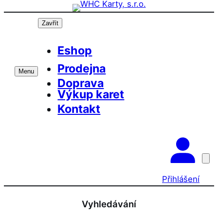
Přeskočit
na
Zavřít
obsah
Eshop
Prodejna
Menu
Doprava
Výkup karet
Kontakt
Přihlášení
Vyhledávání