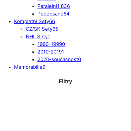
Paralelní
1 836
Podepsané
64
Kompletní Sety
66
CZ/SK Sety
65
NHL Sety
1
1990-1999
0
2010-2019
1
2020-současnost
0
Memorabilie
9
Filtry