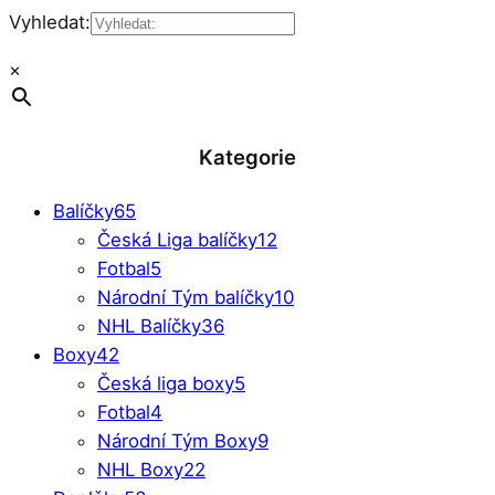
Vyhledat:
×
Kategorie
Balíčky
65
Česká Liga balíčky
12
Fotbal
5
Národní Tým balíčky
10
NHL Balíčky
36
Boxy
42
Česká liga boxy
5
Fotbal
4
Národní Tým Boxy
9
NHL Boxy
22