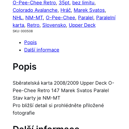
O-Pee-Chee Retro
, 
35pt
, 
bez limitu
, 
Colorado Avalanche
, 
Hráč
, 
Marek Svatos
, 
NHL
, 
NM-MT
, 
O-Pee-Chee
, 
Paralel
, 
Paralelní
karta
, 
Retro
, 
Slovensko
, 
Upper Deck
SKU:
000508
Popis
Další informace
Popis
Sběratelská karta 2008/2009 Upper Deck O-
Pee-Chee Retro 147 Marek Svatos Paralel
Stav karty je NM-MT
Pro bližší detail si prohlédněte přiložené
fotografie