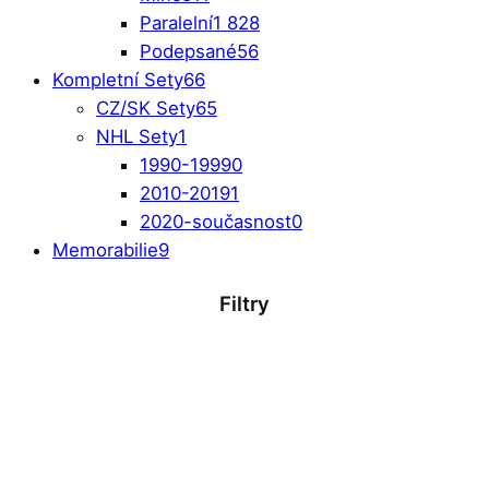
Paralelní
1 828
Podepsané
56
Kompletní Sety
66
CZ/SK Sety
65
NHL Sety
1
1990-1999
0
2010-2019
1
2020-současnost
0
Memorabilie
9
Filtry