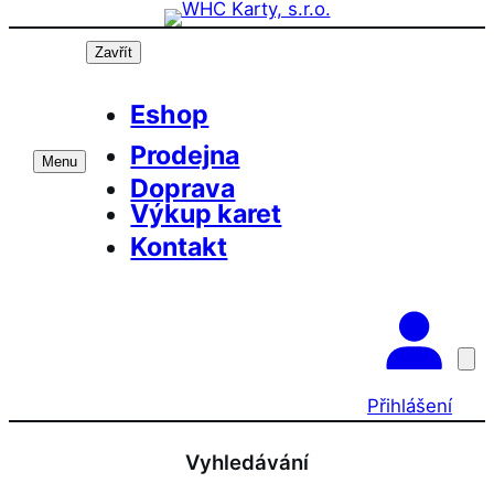
Přeskočit
na
Zavřít
obsah
Eshop
Prodejna
Menu
Doprava
Výkup karet
Kontakt
Přihlášení
Vyhledávání