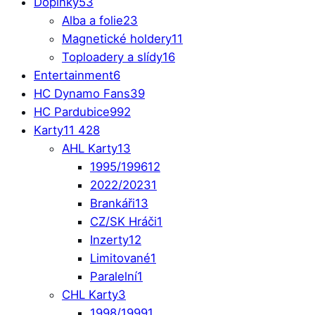
Doplňky
53
Alba a folie
23
Magnetické holdery
11
Toploadery a slídy
16
Entertainment
6
HC Dynamo Fans
39
HC Pardubice
992
Karty
11 428
AHL Karty
13
1995/1996
12
2022/2023
1
Brankáři
13
CZ/SK Hráči
1
Inzerty
12
Limitované
1
Paralelní
1
CHL Karty
3
1998/1999
1