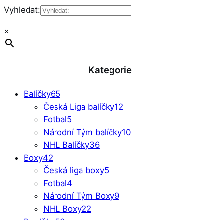
Vyhledat:
×
Kategorie
Balíčky
65
Česká Liga balíčky
12
Fotbal
5
Národní Tým balíčky
10
NHL Balíčky
36
Boxy
42
Česká liga boxy
5
Fotbal
4
Národní Tým Boxy
9
NHL Boxy
22