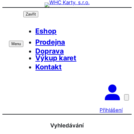
Přeskočit
na
Zavřít
obsah
Eshop
Prodejna
Menu
Doprava
Výkup karet
Kontakt
Přihlášení
Vyhledávání