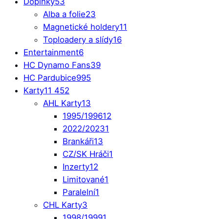
Doplňky
53
Alba a folie
23
Magnetické holdery
11
Toploadery a slídy
16
Entertainment
6
HC Dynamo Fans
39
HC Pardubice
995
Karty
11 452
AHL Karty
13
1995/1996
12
2022/2023
1
Brankáři
13
CZ/SK Hráči
1
Inzerty
12
Limitované
1
Paralelní
1
CHL Karty
3
1998/1999
1