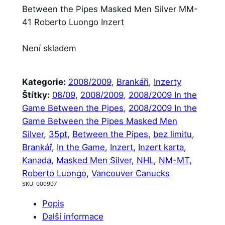
Between the Pipes Masked Men Silver MM-
41 Roberto Luongo Inzert
Není skladem
Kategorie:
2008/2009
, 
Brankáři
, 
Inzerty
Štítky:
08/09
, 
2008/2009
, 
2008/2009 In the
Game Between the Pipes
, 
2008/2009 In the
Game Between the Pipes Masked Men
Silver
, 
35pt
, 
Between the Pipes
, 
bez limitu
, 
Brankář
, 
In the Game
, 
Inzert
, 
Inzert karta
, 
Kanada
, 
Masked Men Silver
, 
NHL
, 
NM-MT
, 
Roberto Luongo
, 
Vancouver Canucks
SKU:
000907
Popis
Další informace