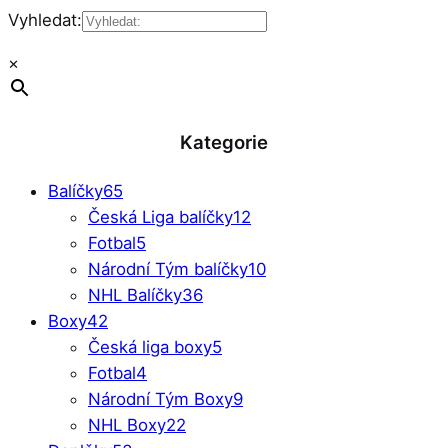
Vyhledat:
×
Kategorie
Balíčky
65
Česká Liga balíčky
12
Fotbal
5
Národní Tým balíčky
10
NHL Balíčky
36
Boxy
42
Česká liga boxy
5
Fotbal
4
Národní Tým Boxy
9
NHL Boxy
22