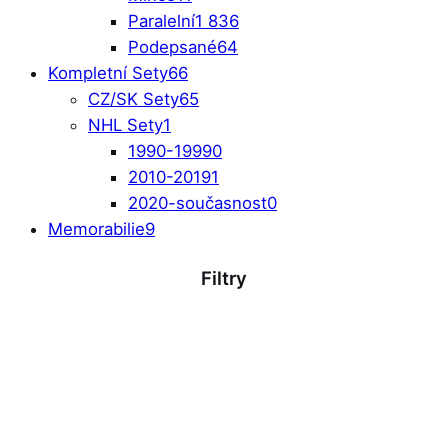
Paralelní
1 836
Podepsané
64
Kompletní Sety
66
CZ/SK Sety
65
NHL Sety
1
1990-1999
0
2010-2019
1
2020-současnost
0
Memorabilie
9
Filtry