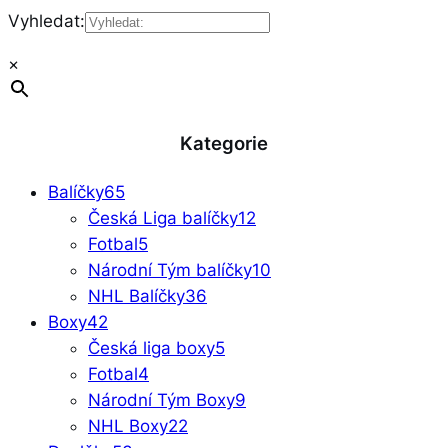
Vyhledat:
×
Kategorie
Balíčky
65
Česká Liga balíčky
12
Fotbal
5
Národní Tým balíčky
10
NHL Balíčky
36
Boxy
42
Česká liga boxy
5
Fotbal
4
Národní Tým Boxy
9
NHL Boxy
22