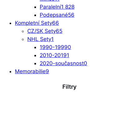
Paralelní
1 828
Podepsané
56
Kompletní Sety
66
CZ/SK Sety
65
NHL Sety
1
1990-1999
0
2010-2019
1
2020-současnost
0
Memorabilie
9
Filtry