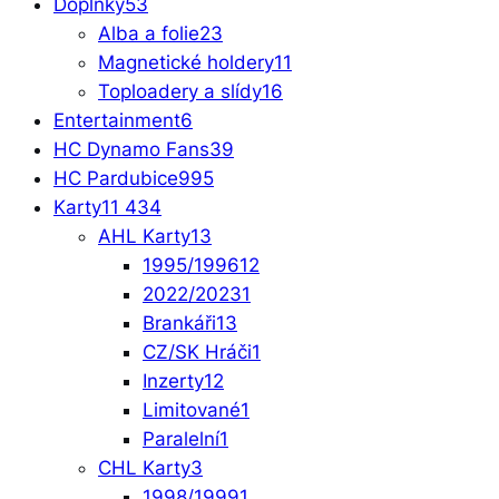
Doplňky
53
Alba a folie
23
Magnetické holdery
11
Toploadery a slídy
16
Entertainment
6
HC Dynamo Fans
39
HC Pardubice
995
Karty
11 434
AHL Karty
13
1995/1996
12
2022/2023
1
Brankáři
13
CZ/SK Hráči
1
Inzerty
12
Limitované
1
Paralelní
1
CHL Karty
3
1998/1999
1