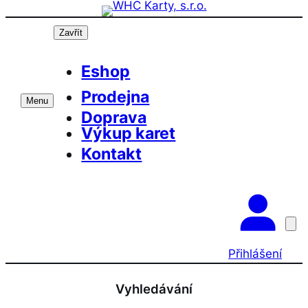
Přeskočit
na
Zavřít
obsah
Eshop
Prodejna
Menu
Doprava
Výkup karet
Kontakt
Přihlášení
Vyhledávání