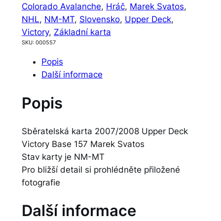
Colorado Avalanche
, 
Hráč
, 
Marek Svatos
, 
NHL
, 
NM-MT
, 
Slovensko
, 
Upper Deck
, 
Victory
, 
Základní karta
SKU:
000557
Popis
Další informace
Popis
Sběratelská karta 2007/2008 Upper Deck
Victory Base 157 Marek Svatos
Stav karty je NM-MT
Pro bližší detail si prohlédněte přiložené
fotografie
Další informace