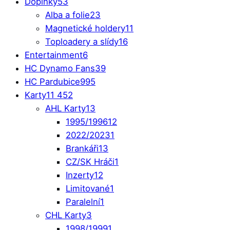
Doplňky
53
Alba a folie
23
Magnetické holdery
11
Toploadery a slídy
16
Entertainment
6
HC Dynamo Fans
39
HC Pardubice
995
Karty
11 452
AHL Karty
13
1995/1996
12
2022/2023
1
Brankáři
13
CZ/SK Hráči
1
Inzerty
12
Limitované
1
Paralelní
1
CHL Karty
3
1998/1999
1