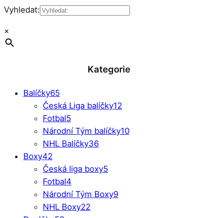
Vyhledat:
×
Kategorie
Balíčky
65
Česká Liga balíčky
12
Fotbal
5
Národní Tým balíčky
10
NHL Balíčky
36
Boxy
42
Česká liga boxy
5
Fotbal
4
Národní Tým Boxy
9
NHL Boxy
22