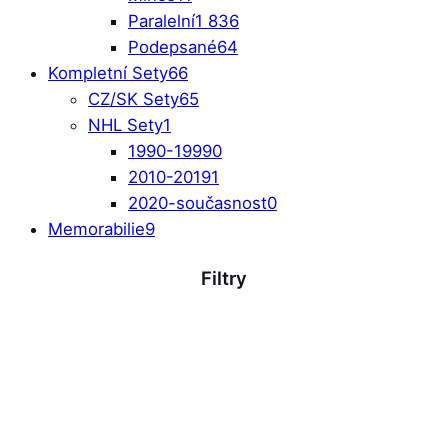
Paralelní
1 836
Podepsané
64
Kompletní Sety
66
CZ/SK Sety
65
NHL Sety
1
1990-1999
0
2010-2019
1
2020-současnost
0
Memorabilie
9
Filtry