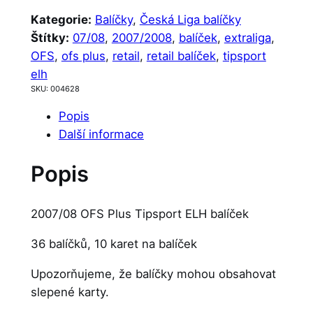
Kategorie:
Balíčky
, 
Česká Liga balíčky
Štítky:
07/08
, 
2007/2008
, 
balíček
, 
extraliga
, 
OFS
, 
ofs plus
, 
retail
, 
retail balíček
, 
tipsport
elh
SKU:
004628
Popis
Další informace
Popis
2007/08 OFS Plus Tipsport ELH balíček
36 balíčků, 10 karet na balíček
Upozorňujeme, že balíčky mohou obsahovat
slepené karty.