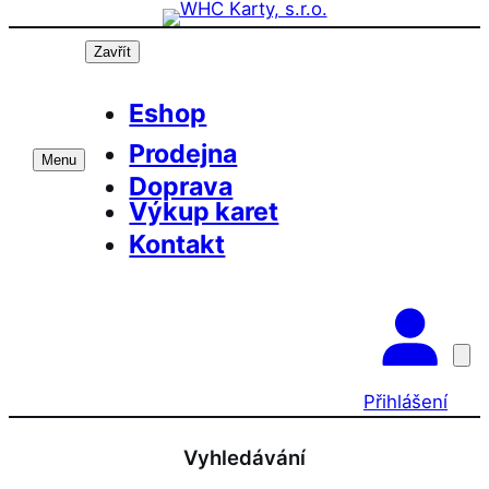
Přeskočit
na
Zavřít
obsah
Eshop
Prodejna
Menu
Doprava
Výkup karet
Kontakt
Přihlášení
Vyhledávání