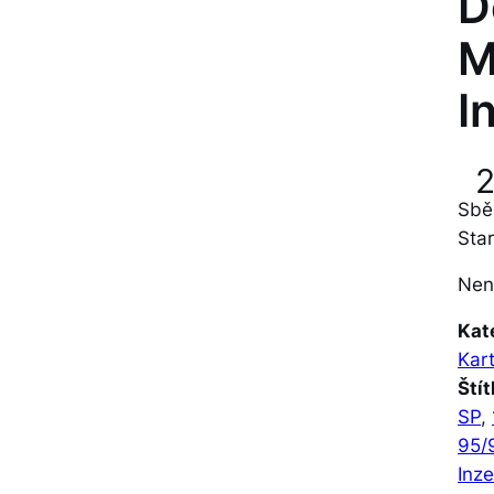
D
M
I
Sbě
Sta
Nen
Kat
Kar
Štít
SP
, 
95/
Inze