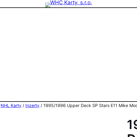
zdninová otevírací doba prodejny! PO a ST 10-17, SO 11-15
/
NHL Karty
/
Inzerty
/ 1995/1996 Upper Deck SP Stars E11 Mike Mod
1