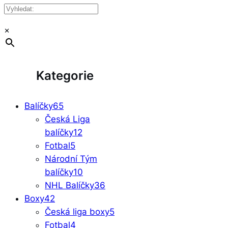
×
Kategorie
Balíčky
65
Česká Liga
balíčky
12
Fotbal
5
Národní Tým
balíčky
10
NHL Balíčky
36
Boxy
42
Česká liga boxy
5
Fotbal
4