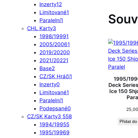
Inzerty
12
Limitované
1
Souv
Paralelní
1
CHL Karty
3
1998/1999
1
2005/2006
1
2019/2020
0
2021/2022
1
Base
2
CZ/SK Hráči
1
1995/199
Inzerty
0
Deck Series 
Ice 150 Shj
Limitované
1
Para
Paralelní
1
Podepsané
0
25,0
CZ/SK Karty
3 558
Přidat do
1994/1995
5
1995/1996
9