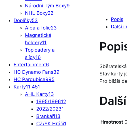
Národní Tým Boxy
9
NHL Boxy
22
Popis
Doplňky
53
Další 
Alba a folie
23
Magnetické
Popi
holdery
11
Toploadery a
slídy
16
Entertainment
6
Sběratelská
HC Dynamo Fans
39
Stav karty
HC Pardubice
995
Pro bližší d
Karty
11 451
AHL Karty
13
Dalš
1995/1996
12
2022/2023
1
Brankáři
13
Hmotnost
0
CZ/SK Hráči
1