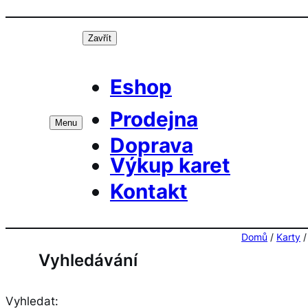
Přeskočit
Prá
na
Zavřít
obsah
Eshop
Prodejna
Menu
Doprava
Výkup karet
Kontakt
Domů
/
Karty
Vyhledávání
Vyhledat: