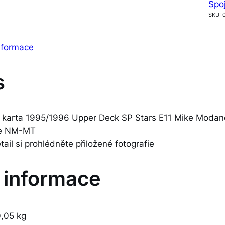
Spo
SKU:
informace
s
 karta 1995/1996 Upper Deck SP Stars E11 Mike Modano
 je NM-MT
etail si prohlédněte přiložené fotografie
í informace
,05 kg