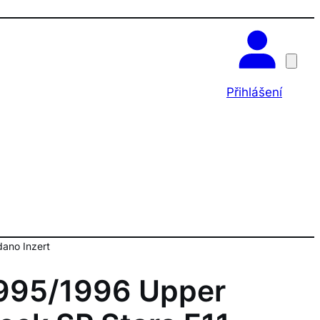
OK
Přihlášení
ano Inzert
995/1996 Upper