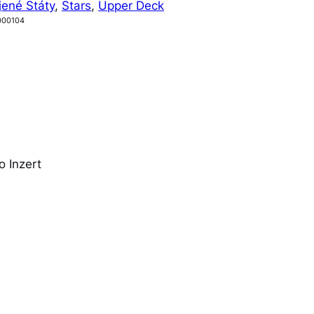
jené Státy
, 
Stars
, 
Upper Deck
000104
 Inzert