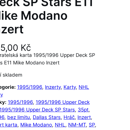
eck SP Stars E11
ike Modano
nzert
25,00
Kč
ratelská karta 1995/1996 Upper Deck SP
rs E11 Mike Modano Inzert
í skladem
egorie:
1995/1996
, 
Inzerty
, 
Karty
, 
NHL
ty
ky:
1995/1996
, 
1995/1996 Upper Deck
1995/1996 Upper Deck SP Stars
, 
35pt
, 
96
, 
bez limitu
, 
Dallas Stars
, 
Hráč
, 
Inzert
, 
rt karta
, 
Mike Modano
, 
NHL
, 
NM-MT
, 
SP
, 