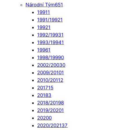
Národní Tým
651
1991
1
1991/1992
1
1992
1
1992/1993
1
1993/1994
1
1996
1
1998/1999
0
2002/2003
0
2009/2010
1
2010/2011
2
2017
15
2018
3
2018/2019
8
2019/2020
1
2020
0
2020/2021
37