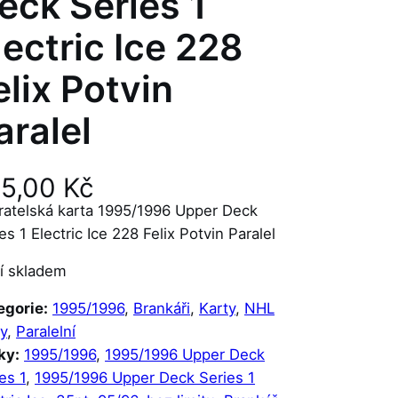
eck Series 1
lectric Ice 228
elix Potvin
aralel
25,00
Kč
ratelská karta 1995/1996 Upper Deck
es 1 Electric Ice 228 Felix Potvin Paralel
í skladem
egorie:
1995/1996
, 
Brankáři
, 
Karty
, 
NHL
y
, 
Paralelní
ky:
1995/1996
, 
1995/1996 Upper Deck
es 1
, 
1995/1996 Upper Deck Series 1