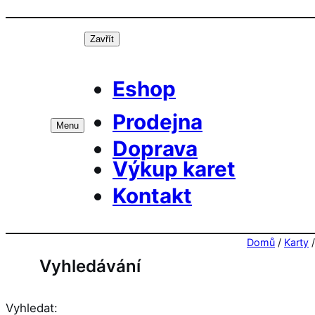
Přeskočit
Prá
na
Zavřít
obsah
Eshop
Prodejna
Menu
Doprava
Výkup karet
Kontakt
Domů
/
Karty
Vyhledávání
Vyhledat: