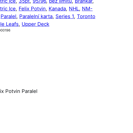
tric Ice
, 
35pt
, 
95/96
, 
bez limitu
, 
Brankář
, 
tric Ice
, 
Felix Potvin
, 
Kanada
, 
NHL
, 
NM-
 
Paralel
, 
Paralelní karta
, 
Series 1
, 
Toronto
le Leafs
, 
Upper Deck
000196
x Potvin Paralel