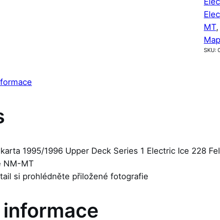
Elec
Elec
MT
,
Map
SKU:
nformace
s
karta 1995/1996 Upper Deck Series 1 Electric Ice 228 Feli
je NM-MT
etail si prohlédněte přiložené fotografie
í informace