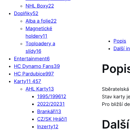
NHL Boxy
22
Doplňky
52
Alba a folie
22
Magnetické
holdery
11
Popis
Toploadery a
Další i
slídy
16
Entertainment
6
Popi
HC Dynamo Fans
39
HC Pardubice
997
Karty
11 457
AHL Karty
13
Sběratelská 
1995/1996
12
Stav karty 
2022/2023
1
Pro bližší d
Brankáři
13
CZ/SK Hráči
1
Dalš
Inzerty
12