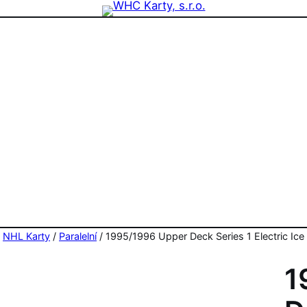
zdninová otevírací doba prodejny! PO a ST 10-17, SO 11-15
/
NHL Karty
/
Paralelní
/ 1995/1996 Upper Deck Series 1 Electric Ice 
1