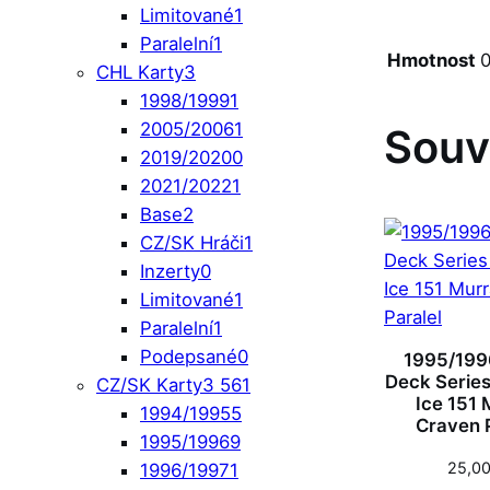
Limitované
1
Paralelní
1
Hmotnost
0
CHL Karty
3
1998/1999
1
2005/2006
1
Souv
2019/2020
0
2021/2022
1
Base
2
CZ/SK Hráči
1
Inzerty
0
Limitované
1
Paralelní
1
Podepsané
0
1995/199
Deck Series 
CZ/SK Karty
3 561
Ice 151 
1994/1995
5
Craven P
1995/1996
9
25,0
1996/1997
1