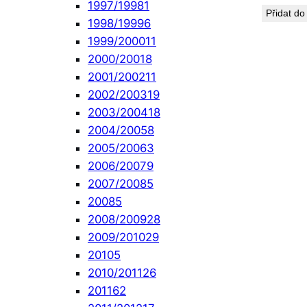
1997/1998
1
Přidat do
1998/1999
6
1999/2000
11
2000/2001
8
2001/2002
11
2002/2003
19
2003/2004
18
2004/2005
8
2005/2006
3
2006/2007
9
2007/2008
5
2008
5
2008/2009
28
2009/2010
29
2010
5
2010/2011
26
2011
62