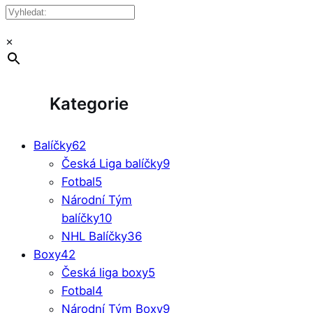
×
Kategorie
Balíčky
62
Česká Liga balíčky
9
Fotbal
5
Národní Tým
balíčky
10
NHL Balíčky
36
Boxy
42
Česká liga boxy
5
Fotbal
4
Národní Tým Boxy
9