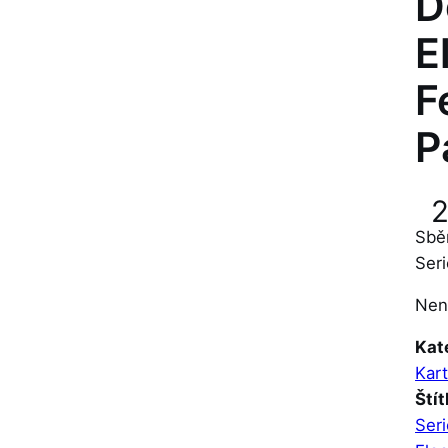
D
E
F
P
Sbě
Seri
Nen
Kat
Kart
Štít
Seri