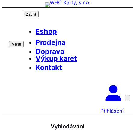
Přeskočit
Prázdninová otevírací doba prodejny! PO a ST 10-17, SO 
na
Zavřít
obsah
Eshop
Prodejna
Menu
Doprava
Výkup karet
Kontakt
Přihlášení
Vyhledávání