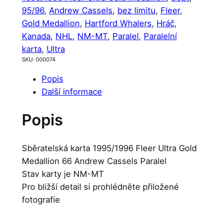
95/96
, 
Andrew Cassels
, 
bez limitu
, 
Fleer
, 
Gold Medallion
, 
Hartford Whalers
, 
Hráč
, 
Kanada
, 
NHL
, 
NM-MT
, 
Paralel
, 
Paralelní
karta
, 
Ultra
SKU:
000074
Popis
Další informace
Popis
Sběratelská karta 1995/1996 Fleer Ultra Gold
Medallion 66 Andrew Cassels Paralel
Stav karty je NM-MT
Pro bližší detail si prohlédněte přiložené
fotografie