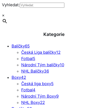
Vyhledat:
×
Kategorie
Balíčky
65
Česká Liga balíčky
12
Fotbal
5
Národní Tým balíčky
10
NHL Balíčky
36
Boxy
42
Česká liga boxy
5
Fotbal
4
Národní Tým Boxy
9
NHL Boxy
22