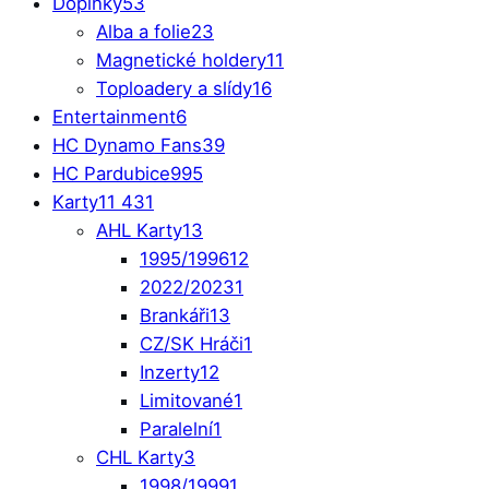
Doplňky
53
Alba a folie
23
Magnetické holdery
11
Toploadery a slídy
16
Entertainment
6
HC Dynamo Fans
39
HC Pardubice
995
Karty
11 431
AHL Karty
13
1995/1996
12
2022/2023
1
Brankáři
13
CZ/SK Hráči
1
Inzerty
12
Limitované
1
Paralelní
1
CHL Karty
3
1998/1999
1