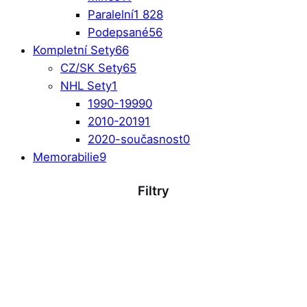
Paralelní
1 828
Podepsané
56
Kompletní Sety
66
CZ/SK Sety
65
NHL Sety
1
1990-1999
0
2010-2019
1
2020-současnost
0
Memorabilie
9
Filtry